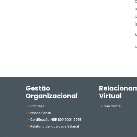
c
c
i
A
Gestão
Relaciona
Organizacional
Virtual
Empresa
Sua Conta
Nossa Gente
Certificação NBR ISO 9001:2015
Relatório de Igualdade Salarial