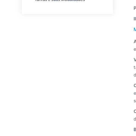
I
M
A
e
t
e
s
d