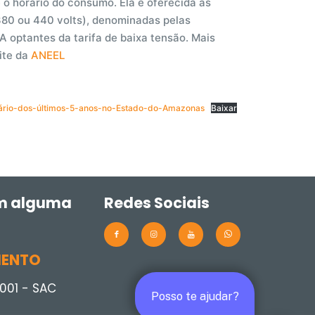
 o horário do consumo. Ela é oferecida às
380 ou 440 volts), denominadas pelas
A optantes da tarifa de baixa tensão. Mais
ite da
ANEEL
fário-dos-últimos-5-anos-no-Estado-do-Amazonas
Baixar
m alguma
Redes Sociais
MENTO
001 - SAC