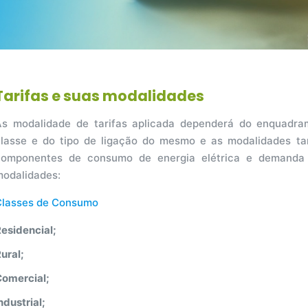
T
a
r
i
f
as e suas modalidades
As modalidade de tarifas aplicada dependerá do enquadr
classe e do tipo de ligação do mesmo e as modalidades tari
componentes de consumo de energia elétrica e demanda d
modalidades:
Classes de Consumo
esidencial;
ural;
Comercial;
ndustrial;