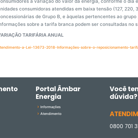
onsumidores a variação do valor da energia, conforme o dia e
unidades consumidoras atendidas em baixa tensão (127, 220, 
oncessionárias de Grupo B, e àquelas pertencentes ao grupo 
nformações sobre a tarifa branca podem ser consultadas no s
VARIAÇÃO TARIFÁRIA ANUAL
tendimento-a-Lei-13673-2018-Informações-sobre-o-reposicionamento-tari
mento
Portal Âmbar
Você te
Energia
dúvida?
Informações
ATENDI
Atendimento
0800 701 3