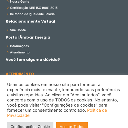
Nossa Gente
Certificação NBR ISO 9001:2015
Relatório de Igualdade Salarial
Relacionamento Virtual
Sua Conta
Portal Âmbar Energia
Informações
Atendimento
Você tem alguma dúvida?
ATENDIMENTO
0800 701 3001 - SAC
Usamos cookies em nosso site para fornecer a
experiência mais relevante, lembrando suas preferências
Redes Sociais
e visitas repetidas. Ao clicar em “Aceitar todos”, você
concorda com o uso de TODOS os cookies. No entanto,
você pode visitar "Configurações de cookies" para
fornecer um consentimento controlado.
Politica de
Privacidade
Âmbar Energia S.A.
Configurações Cookie
Av. Djalma Batista, 4400 Unidade 2 - Flores - CEP 69058-807
Aceitar Todos