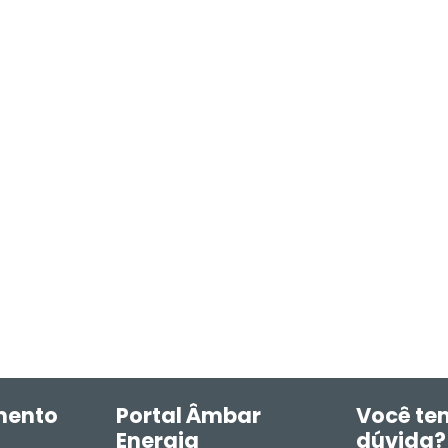
mento
Portal Âmbar
Você te
Energia
dúvida?