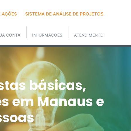
 AÇÕES
SISTEMA DE ANÁLISE DE PROJETOS
UA CONTA
INFORMAÇÕES
ATENDIMENTO
stas básicas,
des em Manaus e
ssoas