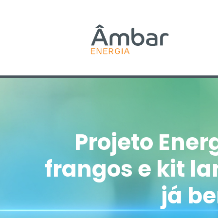
Projeto Ener
frangos e kit 
já b