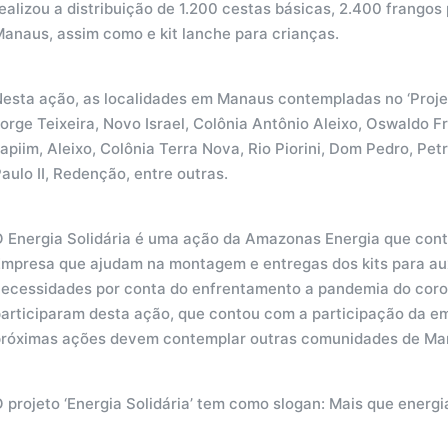
ealizou a distribuição de 1.200 cestas básicas, 2.400 frangos
anaus, assim como e kit lanche para crianças.
esta ação, as localidades em Manaus contempladas no ‘Projeto
orge Teixeira, Novo Israel, Colônia Antônio Aleixo, Oswaldo F
apiim, Aleixo, Colônia Terra Nova, Rio Piorini, Dom Pedro, Pe
aulo II, Redenção, entre outras.
O Energia Solidária é uma ação da Amazonas Energia que cont
mpresa que ajudam na montagem e entregas dos kits para auxi
necessidades por conta do enfrentamento a pandemia do coron
participaram desta ação, que contou com a participação da e
próximas ações devem contemplar outras comunidades de Man
 projeto ‘Energia Solidária’ tem como slogan: Mais que energi