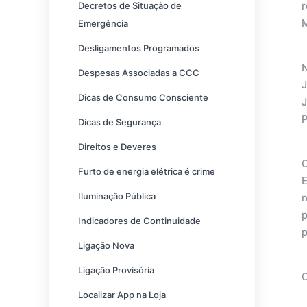
r
Decretos de Situação de
M
Emergência
Desligamentos Programados
N
Despesas Associadas a CCC
J
Dicas de Consumo Consciente
J
P
Dicas de Segurança
Direitos e Deveres
Furto de energia elétrica é crime
E
Iluminação Pública
Indicadores de Continuidade
Ligação Nova
Ligação Provisória
O
Localizar App na Loja