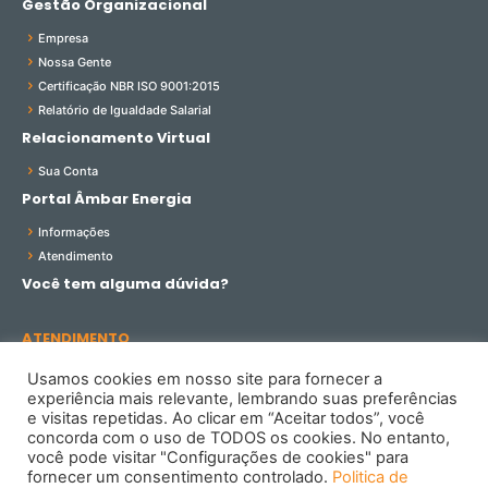
Gestão Organizacional
Empresa
Nossa Gente
Certificação NBR ISO 9001:2015
Relatório de Igualdade Salarial
Relacionamento Virtual
Sua Conta
Portal Âmbar Energia
Informações
Atendimento
Você tem alguma dúvida?
ATENDIMENTO
0800 701 3001 - SAC
Usamos cookies em nosso site para fornecer a
experiência mais relevante, lembrando suas preferências
Redes Sociais
e visitas repetidas. Ao clicar em “Aceitar todos”, você
concorda com o uso de TODOS os cookies. No entanto,
você pode visitar "Configurações de cookies" para
fornecer um consentimento controlado.
Politica de